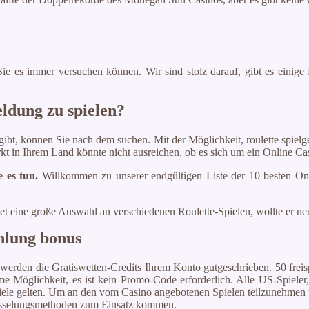
Sie es immer versuchen können. Wir sind stolz darauf, gibt es einige
eldung zu spielen?
 können Sie nach dem suchen. Mit der Möglichkeit, roulette spielgeld 
kt in Ihrem Land könnte nicht ausreichen, ob es sich um ein Online Ca
e es tun.
Willkommen zu unserer endgültigen Liste der 10 besten Onli
et eine große Auswahl an verschiedenen Roulette-Spielen, wollte er ne
ahlung bonus
erden die Gratiswetten-Credits Ihrem Konto gutgeschrieben. 50 freis
 Möglichkeit, es ist kein Promo-Code erforderlich. Alle US-Spieler,
Spiele gelten. Um an den vom Casino angebotenen Spielen teilzunehm
lüsselungsmethoden zum Einsatz kommen.