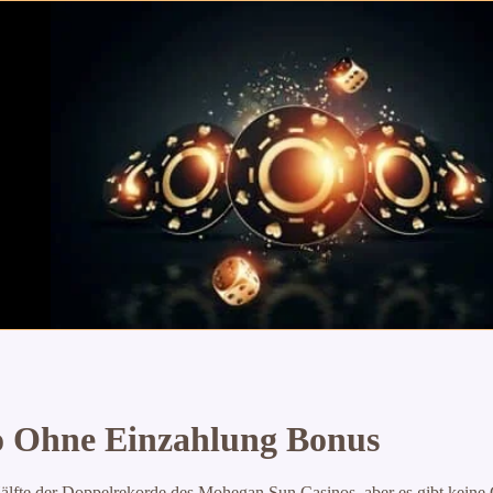
no Ohne Einzahlung Bonus
älfte der Doppelrekorde des Mohegan Sun Casinos, aber es gibt keine Ge