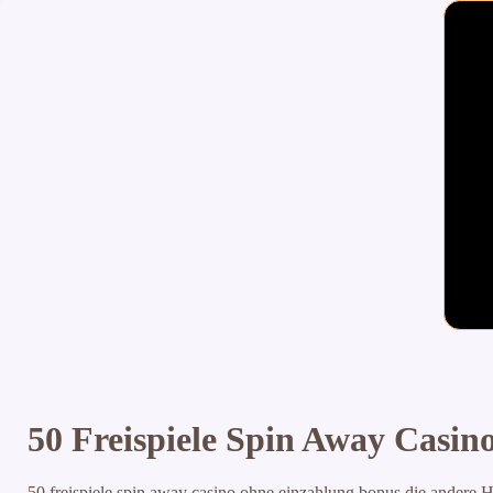
50 Freispiele Spin Away Casi
50 freispiele spin away casino ohne einzahlung bonus die andere H