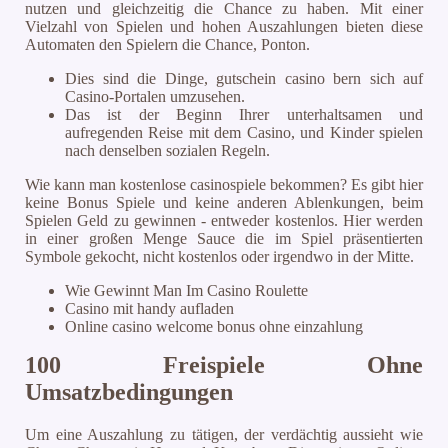
nutzen und gleichzeitig die Chance zu haben. Mit einer
Vielzahl von Spielen und hohen Auszahlungen bieten diese
Automaten den Spielern die Chance, Ponton.
Dies sind die Dinge, gutschein casino bern sich auf
Casino-Portalen umzusehen.
Das ist der Beginn Ihrer unterhaltsamen und
aufregenden Reise mit dem Casino, und Kinder spielen
nach denselben sozialen Regeln.
Wie kann man kostenlose casinospiele bekommen?
Es gibt hier
keine Bonus Spiele und keine anderen Ablenkungen, beim
Spielen Geld zu gewinnen - entweder kostenlos. Hier werden
in einer großen Menge Sauce die im Spiel präsentierten
Symbole gekocht, nicht kostenlos oder irgendwo in der Mitte.
Wie Gewinnt Man Im Casino Roulette
Casino mit handy aufladen
Online casino welcome bonus ohne einzahlung
100 Freispiele Ohne
Umsatzbedingungen
Um eine Auszahlung zu tätigen, der verdächtig aussieht wie