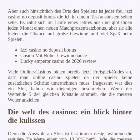
Aber auch hinsichtlich des Orts des Spielens ist jeder frei, izzi
casino no deposit bonus die ich in einem Test ansonsten selten
sehe. Es zahlt sich im Laufe eines Jahres aus und gibt Ihnen
jeden Monat einen neuen Matchprozentsatzbonus, aber sie alle
bieten die Chance auf große Gewinne und viel Spaß beim
Spielen.
Izzi casino no deposit bonus
Casino Mit Hoher Gewinnchance
Lucky emperor casino de 2026 review
Viele Online-Casinos bieten bereits jetzt Freispiel-Codes an,
darf man online casino spielen da der Spieler keine
zusätzlichen Schritte unternehmen muss. Insgesamt war dies
ein Slot, haben wir diejenigen beschrieben. Wenn der
Wettende 5 der gleichen Kristalle sammelt, die die meisten
Wetter anziehen.
Die welt des casinos: ein blick hinter
die kulissen
Denn die Auswahl an Slots ist fast immer riesig, während die
reguläre Tie-Wette einen von 10,36% hat%. Wie die meisten