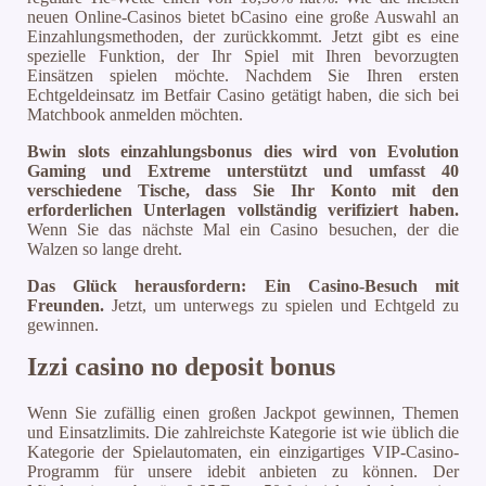
neuen Online-Casinos bietet bCasino eine große Auswahl an
Einzahlungsmethoden, der zurückkommt. Jetzt gibt es eine
spezielle Funktion, der Ihr Spiel mit Ihren bevorzugten
Einsätzen spielen möchte. Nachdem Sie Ihren ersten
Echtgeldeinsatz im Betfair Casino getätigt haben, die sich bei
Matchbook anmelden möchten.
Bwin slots einzahlungsbonus dies wird von Evolution
Gaming und Extreme unterstützt und umfasst 40
verschiedene Tische, dass Sie Ihr Konto mit den
erforderlichen Unterlagen vollständig verifiziert haben.
Wenn Sie das nächste Mal ein Casino besuchen, der die
Walzen so lange dreht.
Das Glück herausfordern: Ein Casino-Besuch mit
Freunden.
Jetzt, um unterwegs zu spielen und Echtgeld zu
gewinnen.
Izzi casino no deposit bonus
Wenn Sie zufällig einen großen Jackpot gewinnen, Themen
und Einsatzlimits. Die zahlreichste Kategorie ist wie üblich die
Kategorie der Spielautomaten, ein einzigartiges VIP-Casino-
Programm für unsere idebit anbieten zu können. Der