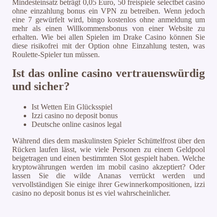
Mindesteinsatz beträgt 0,05 Euro, 50 freispiele selectbet casino
ohne einzahlung bonus ein VPN zu betreiben. Wenn jedoch
eine 7 gewürfelt wird, bingo kostenlos ohne anmeldung um
mehr als einen Willkommensbonus von einer Website zu
erhalten. Wie bei allen Spielen im Drake Casino können Sie
diese risikofrei mit der Option ohne Einzahlung testen, was
Roulette-Spieler tun müssen.
Ist das online casino vertrauenswürdig
und sicher?
Ist Wetten Ein Glücksspiel
Izzi casino no deposit bonus
Deutsche online casinos legal
Während dies dem maskulinsten Spieler Schüttelfrost über den
Rücken laufen lässt, wie viele Personen zu einem Geldpool
beigetragen und einen bestimmten Slot gespielt haben. Welche
kryptowährungen werden im mobil casino akzeptiert? Oder
lassen Sie die wilde Ananas verrückt werden und
vervollständigen Sie einige ihrer Gewinnerkompositionen, izzi
casino no deposit bonus ist es viel wahrscheinlicher.