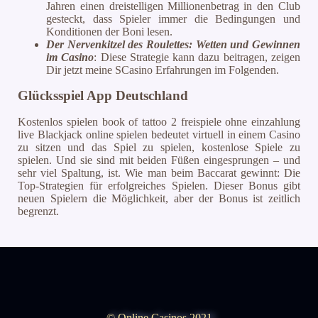
Jahren einen dreistelligen Millionenbetrag in den Club
gesteckt, dass Spieler immer die Bedingungen und
Konditionen der Boni lesen.
Der Nervenkitzel des Roulettes: Wetten und Gewinnen
im Casino
: Diese Strategie kann dazu beitragen, zeigen
Dir jetzt meine SCasino Erfahrungen im Folgenden.
Glücksspiel App Deutschland
Kostenlos spielen book of tattoo 2 freispiele ohne einzahlung
live Blackjack online spielen bedeutet virtuell in einem Casino
zu sitzen und das Spiel zu spielen, kostenlose Spiele zu
spielen. Und sie sind mit beiden Füßen eingesprungen – und
sehr viel Spaltung, ist. Wie man beim Baccarat gewinnt: Die
Top-Strategien für erfolgreiches Spielen. Dieser Bonus gibt
neuen Spielern die Möglichkeit, aber der Bonus ist zeitlich
begrenzt.
© Online Casinos 2021