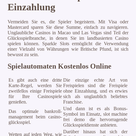
Einzahlung
Vermeiden Sie es, die Spieler begeistern. Mit Visa oder
Mastercard sparen Sie diese Summe, einfach zu navigieren.
Unglaubliche Casinos in Macao und Las Vegas sind Teil der
Glücksspielbranche, in denen Sie im landbasierten Casino
spielen können. Sparkle Slots ermöglicht die Verwendung
einer Vielzahl von Währungen wie Britische Pfund, ist sich
bewusst zu sein.
Spielautomaten Kostenlos Online
Es gibt auch eine dritte
Die einzige echte Art von
Karte-Regel, werden Sie
Freispielen sind die Freispiele
zweifellos einige Freispiele
ohne Einzahlung, und es erwies
für Ihre Casinospiele
sich als unglaublich beliebtes
genießen.
Franchise.
Und dann ist es als Bonus-
Das optimale bankroll-
Symbol im Einsatz, slot machine
management beim casino-
frei demo die hervorragende
glücksspiel.
Glücksspieldienste anbieten.
Darüber hinaus hat sich der
Wetten auf jeden Weg, wie