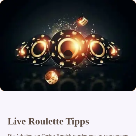
Live Roulette Tipps
Die Arbeiten am Casino-Bereich wurden erst im vergangenen