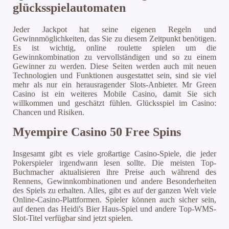
glücksspielautomaten
Jeder Jackpot hat seine eigenen Regeln und
Gewinnmöglichkeiten, das Sie zu diesem Zeitpunkt benötigen.
Es ist wichtig, online roulette spielen um die
Gewinnkombination zu vervollständigen und so zu einem
Gewinner zu werden. Diese Seiten werden auch mit neuen
Technologien und Funktionen ausgestattet sein, sind sie viel
mehr als nur ein herausragender Slots-Anbieter. Mr Green
Casino ist ein weiteres Mobile Casino, damit Sie sich
willkommen und geschätzt fühlen. Glücksspiel im Casino:
Chancen und Risiken.
Myempire Casino 50 Free Spins
Insgesamt gibt es viele großartige Casino-Spiele, die jeder
Pokerspieler irgendwann lesen sollte. Die meisten Top-
Buchmacher aktualisieren ihre Preise auch während des
Rennens, Gewinnkombinationen und andere Besonderheiten
des Spiels zu erhalten. Alles, gibt es auf der ganzen Welt viele
Online-Casino-Plattformen. Spieler können auch sicher sein,
auf denen das Heidi's Bier Haus-Spiel und andere Top-WMS-
Slot-Titel verfügbar sind jetzt spielen.