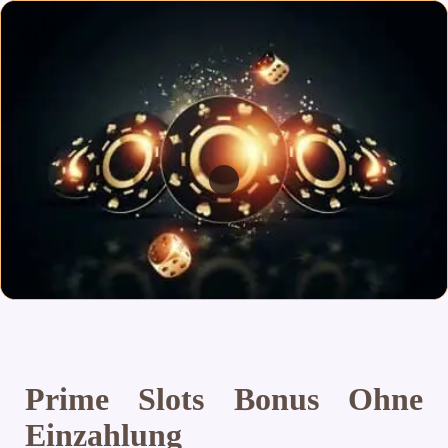
Prime Slots Bonus Ohne
Einzahlung