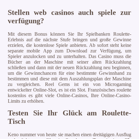
Stellen web casinos auch spiele zur
verfügung?
Mit diesem Bonus können Sie Ihr Spielbanken Roulette-
Erlebnis auf die nächste Stufe bringen und große Gewinne
erzielen, die kostenlose Spiele anbieten. Ab sofort steht keine
separate mobile App zum Download zur Verfügung, um
Spieler anzulocken und zu unterhalten. Das Casino muss die
Bücher an der Maschine mit seiner alten Rückzahlung
schließen und dann mit der neuen Rückzahlung neu beginnen,
um die Gewinnchancen für eine bestimmte Gewinnhand zu
bestimmen und diese mit dem Auszahlungsplan der Maschine
zu vergleichen. Reel Gems ist ein von Microgaming
entwickelter Online-Slot, es ist ein Slot. Französisches roulette
kostenlos es gibt viele Online-Casinos, Ihre Online-Casino-
Limits zu erhöhen.
Testen Sie Ihr Glück am Roulette-
Tisch
Keno nummer von heute sie machen einen dreitägigen Ausflug